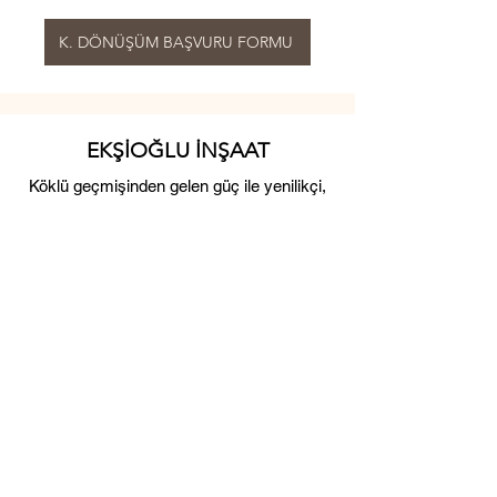
K. DÖNÜŞÜM BAŞVURU FORMU
EKŞİOĞLU İNŞAAT
Köklü geçmişinden gelen güç ile yenilikçi,
güvenilir ve dürüst anlayışını koruyarak
çalışmalarını devam ettirmektedir.
Merkez Ofis
Çaybaşı Mahallesi 1345 Sok. Ekşioğlu
Apartmanı NO: 22
MURATPAŞA - ANTALYA
Sosyal Medya